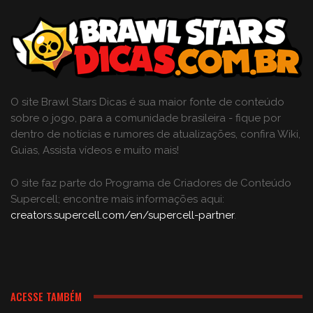
O site Brawl Stars Dicas é sua maior fonte de conteúdo
sobre o jogo, para a comunidade brasileira - fique por
dentro de notícias e rumores de atualizações, confira Wiki,
Guias, Assista vídeos e muito mais!
O site faz parte do Programa de Criadores de Conteúdo
Supercell; encontre mais informações aqui:
creators.supercell.com/en/supercell-partner
.
ACESSE TAMBÉM