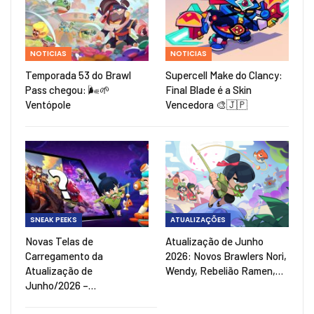
NOTICIAS
NOTICIAS
Temporada 53 do Brawl
Supercell Make do Clancy:
Pass chegou: 🌬️🌱
Final Blade é a Skin
Ventópole
Vencedora 🎨🇯🇵
SNEAK PEEKS
ATUALIZAÇÕES
Novas Telas de
Atualização de Junho
Carregamento da
2026: Novos Brawlers Nori,
Atualização de
Wendy, Rebelião Ramen,…
Junho/2026 –…