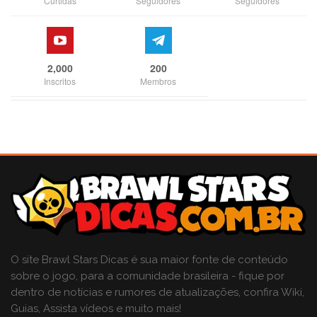
Curtidas
Seguidores
Seguidores
2,000
200
Inscritos
Membros
O site Brawl Stars Dicas é sua maior fonte de conteúdo
sobre o jogo, para a comunidade brasileira - fique por
dentro de notícias e rumores de atualizações, confira Wiki,
Guias, Assista vídeos e muito mais!