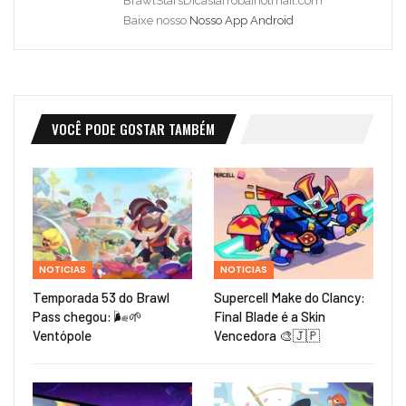
BrawlStarsDicas[arroba]hotmail.com
Baixe nosso
Nosso App Android
VOCÊ PODE GOSTAR TAMBÉM
NOTICIAS
NOTICIAS
Temporada 53 do Brawl
Supercell Make do Clancy:
Pass chegou: 🌬️🌱
Final Blade é a Skin
Ventópole
Vencedora 🎨🇯🇵