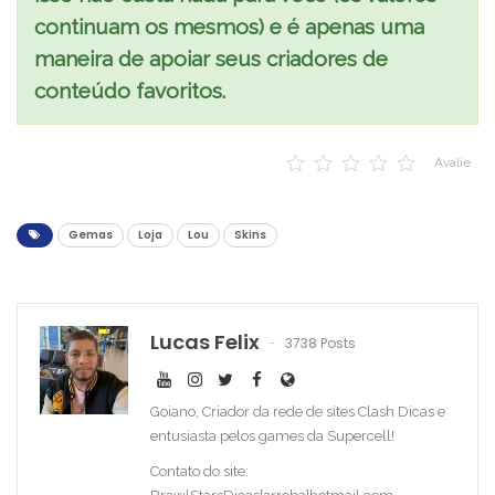
continuam os mesmos) e é apenas uma
maneira de apoiar seus criadores de
conteúdo favoritos.
Avalie
Gemas
Loja
Lou
Skins
Lucas Felix
3738 Posts
Goiano, Criador da rede de sites Clash Dicas e
entusiasta pelos games da Supercell!
Contato do site: