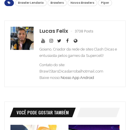
Brawler Lendario
Brawlers
Novos Brawlers
Piper
Lucas Felix
3738 Posts
Goiano, Criador da rede de sites Clash Dicas e
entusiasta pelos games da Supercell!
Contato do site:
BrawlStarsDicas[arroba]hotmail.com
Baixe nosso
Nosso App Android
VOCÊ PODE GOSTAR TAMBÉM