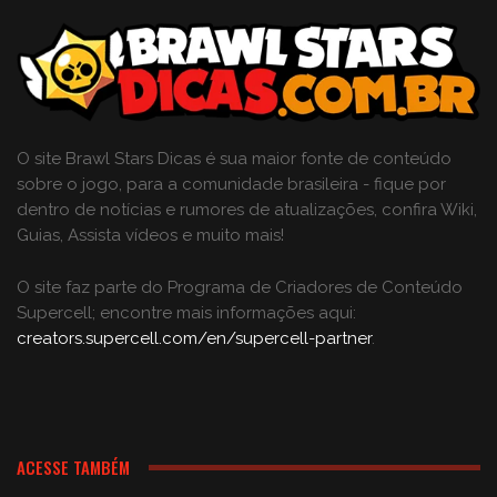
O site Brawl Stars Dicas é sua maior fonte de conteúdo
sobre o jogo, para a comunidade brasileira - fique por
dentro de notícias e rumores de atualizações, confira Wiki,
Guias, Assista vídeos e muito mais!
O site faz parte do Programa de Criadores de Conteúdo
Supercell; encontre mais informações aqui:
creators.supercell.com/en/supercell-partner
.
ACESSE TAMBÉM