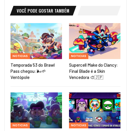
VOCÊ PODE GOSTAR TAMBÉM
NOTICIAS
NOTICIAS
Temporada 53 do Brawl
Supercell Make do Clancy:
Pass chegou: 🌬️🌱
Final Blade é a Skin
Ventópole
Vencedora 🎨🇯🇵
NOTICIAS
NOTICIAS