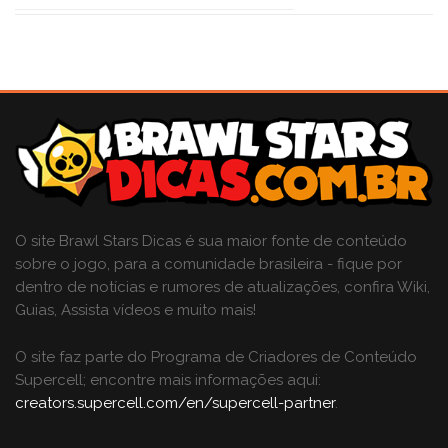
O site Brawl Stars Dicas é sua maior fonte de conteúdo
sobre o jogo, para a comunidade brasileira - fique por
dentro de notícias e rumores de atualizações, confira Wiki,
Guias, Assista vídeos e muito mais!
O site faz parte do Programa de Criadores de Conteúdo
Supercell; encontre mais informações aqui:
creators.supercell.com/en/supercell-partner
.