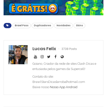
Brawl Pass
Duplicadores
Novidades
Skins
Lucas Felix
3738 Posts
Goiano, Criador da rede de sites Clash Dicas e
entusiasta pelos games da Supercell!
Contato do site:
BrawlStarsDicas[arroba]hotmail.com
Baixe nosso
Nosso App Android