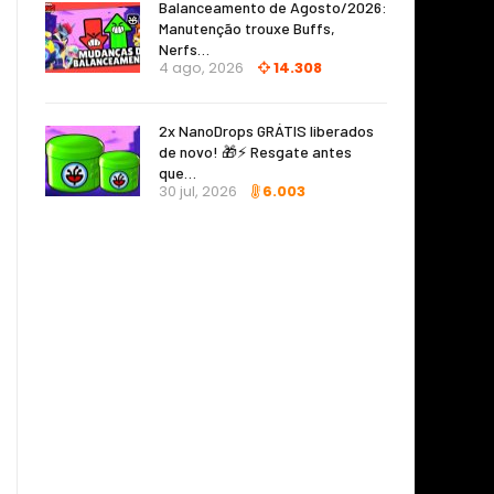
Balanceamento de Agosto/2026:
Manutenção trouxe Buffs,
Nerfs…
4 ago, 2026
14.308
2x NanoDrops GRÁTIS liberados
de novo! 🎁⚡ Resgate antes
que…
30 jul, 2026
6.003