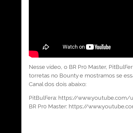
Nesse vídeo, o BR Pr0 Master, PitBulF
torretas no Bounty e mostramos se ess
Canal dos dois abaixo:
PitBulFera: https://www.youtube.com/
BR Pr0 Master: https://www.youtube