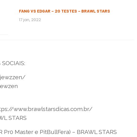
FANG VS EDGAR – 20 TESTES – BRAWL STARS
17 jan, 2022
SOCIAIS:
/jewzzen/
jewzen
ttps://www.brawlstarsdicas.com.br/
AWL STARS
Pr0 Master e PitBullFera) – BRAWL STARS