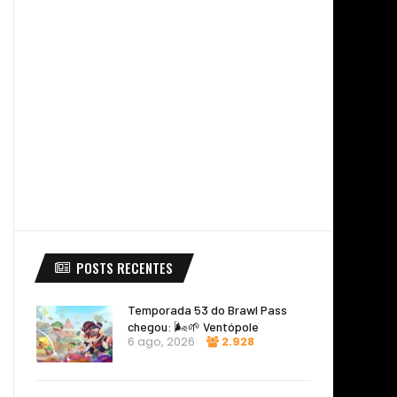
POSTS RECENTES
Temporada 53 do Brawl Pass
chegou: 🌬️🌱 Ventópole
6 ago, 2026
2.928