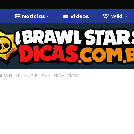
l
Noticias
Videos
Wiki
BR Pr0 Master e PitBullFera) – BRAWL STARS