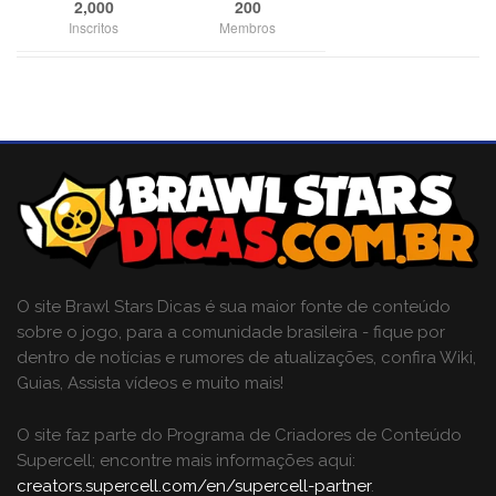
2,000
200
Inscritos
Membros
O site Brawl Stars Dicas é sua maior fonte de conteúdo
sobre o jogo, para a comunidade brasileira - fique por
dentro de notícias e rumores de atualizações, confira Wiki,
Guias, Assista vídeos e muito mais!
O site faz parte do Programa de Criadores de Conteúdo
Supercell; encontre mais informações aqui:
creators.supercell.com/en/supercell-partner
.