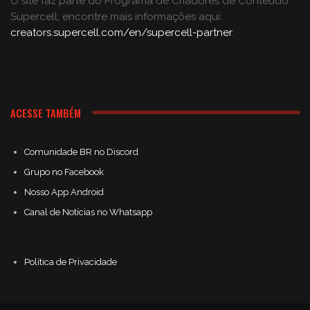
O site faz parte do Programa de Criadores de Conteúdo
Supercell; encontre mais informações aqui:
creators.supercell.com/en/supercell-partner
.
ACESSE TAMBÉM
Comunidade BR no Discord
Grupo no Facebook
Nosso App Android
Canal de Notícias no Whatsapp
Política de Privacidade