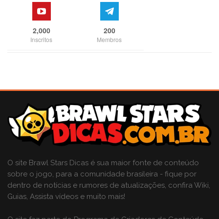
2,000
200
Inscritos
Membros
O site Brawl Stars Dicas é sua maior fonte de conteúdo
sobre o jogo, para a comunidade brasileira - fique por
dentro de notícias e rumores de atualizações, confira Wiki,
Guias, Assista vídeos e muito mais!