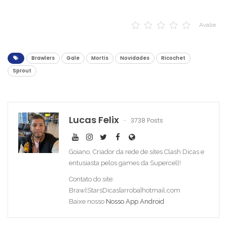
Avalie
Brawlers
Gale
Mortis
Novidades
Ricochet
Sprout
Lucas Felix
3738 Posts
Goiano, Criador da rede de sites Clash Dicas e
entusiasta pelos games da Supercell!
Contato do site:
BrawlStarsDicas[arroba]hotmail.com
Baixe nosso
Nosso App Android