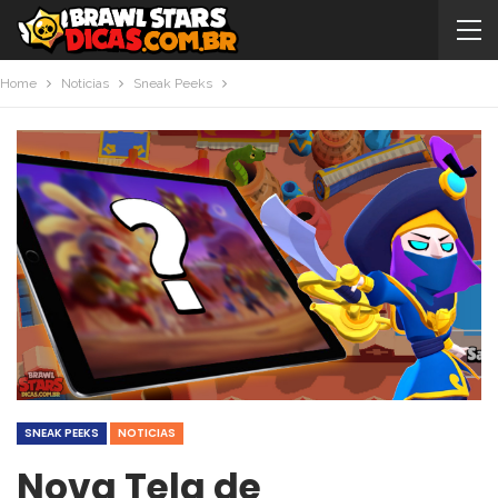
Home
Noticias
Sneak Peeks
SNEAK PEEKS
NOTICIAS
Nova Tela de