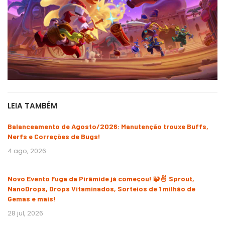
LEIA TAMBÉM
Balanceamento de Agosto/2026: Manutenção trouxe Buffs,
Nerfs e Correções de Bugs!
4 ago, 2026
Novo Evento Fuga da Pirâmide já começou! 🧩🍜 Sprout,
NanoDrops, Drops Vitaminados, Sorteios de 1 milhão de
Gemas e mais!
28 jul, 2026