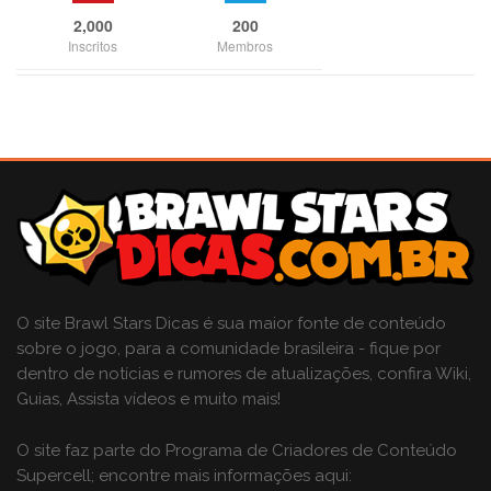
2,000
200
Inscritos
Membros
O site Brawl Stars Dicas é sua maior fonte de conteúdo
sobre o jogo, para a comunidade brasileira - fique por
dentro de notícias e rumores de atualizações, confira Wiki,
Guias, Assista vídeos e muito mais!
O site faz parte do Programa de Criadores de Conteúdo
Supercell; encontre mais informações aqui: