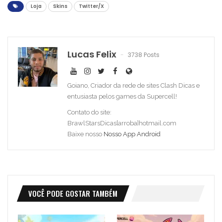
Loja
Skins
Twitter/X
Lucas Felix
3738 Posts
Goiano, Criador da rede de sites Clash Dicas e
entusiasta pelos games da Supercell!
Contato do site:
BrawlStarsDicas[arroba]hotmail.com
Baixe nosso
Nosso App Android
VOCÊ PODE GOSTAR TAMBÉM