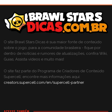
O site Brawl Stars Dicas é sua maior fonte de conteúdo
sobre o jogo, para a comunidade brasileira - fique por
dentro de notícias e rumores de atualizações, confira Wiki,
Guias, Assista vídeos e muito mais!
O site faz parte do Programa de Criadores de Conteúdo
Supercell; encontre mais informações aqui:
creators.supercell.com/en/supercell-partner
.
ACESSE TAMBÉM