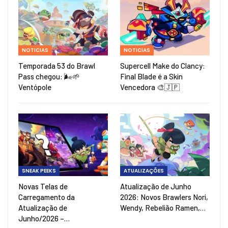
NOTICIAS
NOTICIAS
Temporada 53 do Brawl
Supercell Make do Clancy:
Pass chegou: 🌬️🌱
Final Blade é a Skin
Ventópole
Vencedora 🎨🇯🇵
SNEAK PEEKS
ATUALIZAÇÕES
Novas Telas de
Atualização de Junho
Carregamento da
2026: Novos Brawlers Nori,
Atualização de
Wendy, Rebelião Ramen,…
Junho/2026 –…