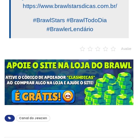
https://www.brawlstarsdicas.com.br/
#BrawlStars #BrawlTodoDia
#BrawlerLendário
Avalie
Canal do Jewzen