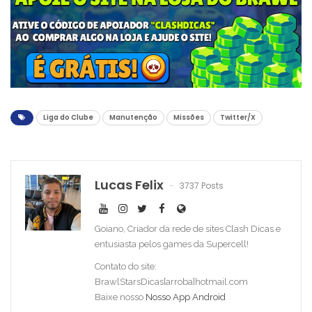
Liga do Clube
Manutenção
Missões
Twitter/X
Lucas Felix
3737 Posts
Goiano, Criador da rede de sites Clash Dicas e
entusiasta pelos games da Supercell!
Contato do site:
BrawlStarsDicas[arroba]hotmail.com
Baixe nosso
Nosso App Android