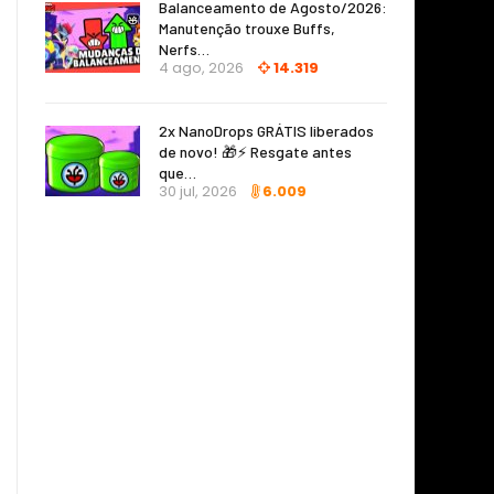
Balanceamento de Agosto/2026:
Manutenção trouxe Buffs,
Nerfs…
4 ago, 2026
14.319
2x NanoDrops GRÁTIS liberados
de novo! 🎁⚡ Resgate antes
que…
30 jul, 2026
6.009