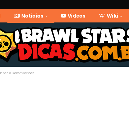
l
Noticias
Videos
Wiki
 Mapas e Recompensas