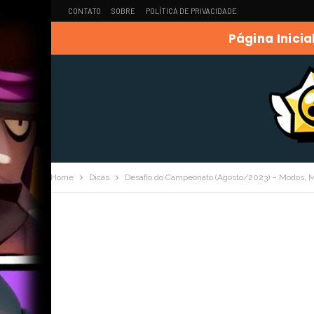
CONTATO
SOBRE
POLÍTICA DE PRIVACIDADE
Página Inicia
Home
Dicas
Desafio do Campeonato (Agosto/2023) – Modos,