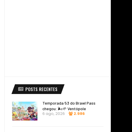
POSTS RECENTES
Temporada 53 do Brawl Pass
chegou: 🌬️🌱 Ventópole
6 ago, 2026
2.986