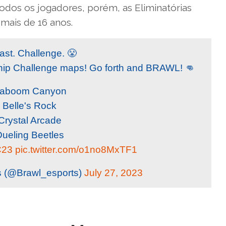
odos os jogadores, porém, as Eliminatórias
 mais de 16 anos.
ast. Challenge. 😤
ip Challenge maps! Go forth and BRAWL! 👊
Kaboom Canyon
 Belle's Rock
Crystal Arcade
Dueling Beetles
C23
pic.twitter.com/o1no8MxTF1
s (@Brawl_esports)
July 27, 2023