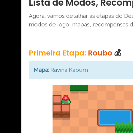
Lista de Modos, Reco
Agora, vamos detalhar as etapas do De
modos de jogo, mapas, recompensas de
Primeira Etapa:
Roubo
💰
Mapa:
Ravina Kabum