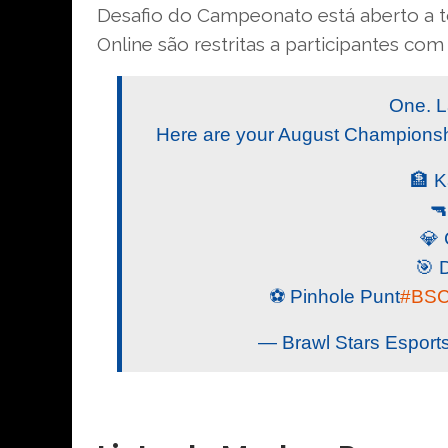
Desafio do Campeonato está aberto a t
Online são restritas a participantes com
One. L
Here are your August Championsh
🏦 
🔫
💎 
🎯 
⚽️ Pinhole Punt
#BS
— Brawl Stars Esport