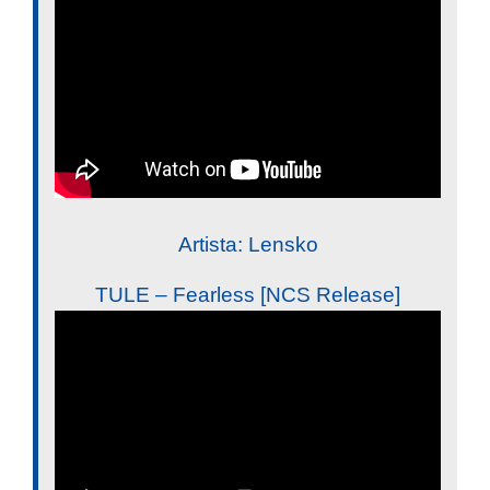
Artista: Lensko
TULE – Fearless [NCS Release]