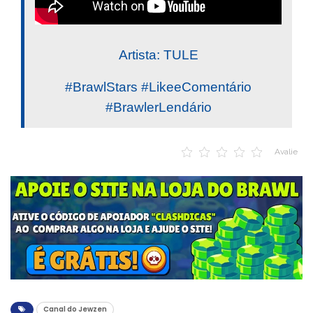
Artista: TULE
#BrawlStars #LikeeComentário
#BrawlerLendário
Avalie
Canal do Jewzen