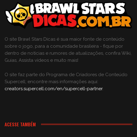
O site Brawl Stars Dicas é sua maior fonte de conteúdo
sobre o jogo, para a comunidade brasileira - fique por
dentro de notícias e rumores de atualizações, confira Wiki,
Guias, Assista vídeos e muito mais!
O site faz parte do Programa de Criadores de Conteúdo
Supercell; encontre mais informações aqui:
creators.supercell.com/en/supercell-partner
.
ACESSE TAMBÉM