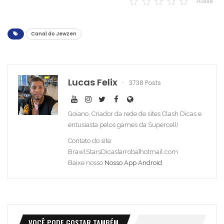
Avalie
Canal do Jewzen
Lucas Felix
3738 Posts
Goiano, Criador da rede de sites Clash Dicas e
entusiasta pelos games da Supercell!
Contato do site:
BrawlStarsDicas[arroba]hotmail.com
Baixe nosso
Nosso App Android
VOCÊ PODE GOSTAR TAMBÉM