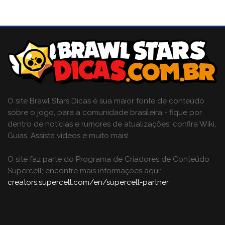
O site Brawl Stars Dicas é sua maior fonte de conteúdo
sobre o jogo, para a comunidade brasileira - fique por
dentro de notícias e rumores de atualizações, confira Wiki,
Guias, Assista vídeos e muito mais!
O site faz parte do Programa de Criadores de Conteúdo
Supercell; encontre mais informações aqui:
creators.supercell.com/en/supercell-partner
.