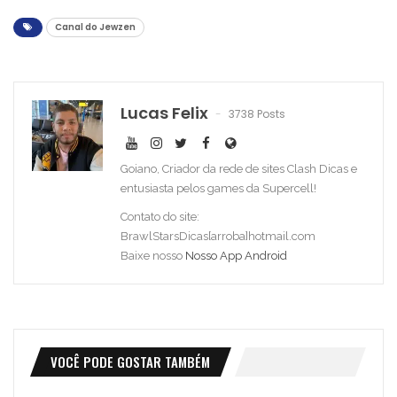
Canal do Jewzen
Lucas Felix
3738 Posts
Goiano, Criador da rede de sites Clash Dicas e
entusiasta pelos games da Supercell!
Contato do site:
BrawlStarsDicas[arroba]hotmail.com
Baixe nosso
Nosso App Android
VOCÊ PODE GOSTAR TAMBÉM