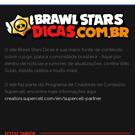
O site Brawl Stars Dicas é sua maior fonte de conteúdo
sobre o jogo, para a comunidade brasileira - fique por
dentro de notícias e rumores de atualizações, confira Wiki,
Guias, Assista vídeos e muito mais!
O site faz parte do Programa de Criadores de Conteúdo
Supercell; encontre mais informações aqui:
creators.supercell.com/en/supercell-partner
.
ACESSE TAMBÉM