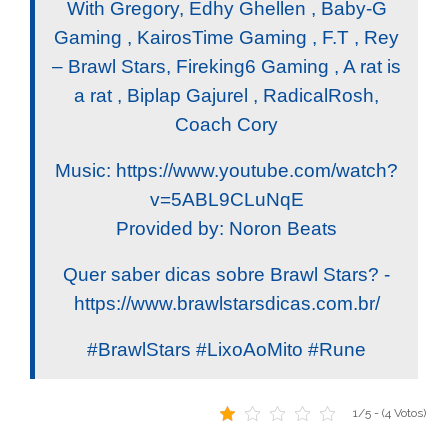
With Gregory, Edhy Ghellen , Baby-G
Gaming , KairosTime Gaming , F.T , Rey
– Brawl Stars, Fireking6 Gaming , A rat is
a rat , Biplap Gajurel , RadicalRosh,
Coach Cory
Music: https://www.youtube.com/watch?
v=5ABL9CLuNqE
Provided by: Noron Beats
Quer saber dicas sobre Brawl Stars? -
https://www.brawlstarsdicas.com.br/
#BrawlStars #LixoAoMito #Rune
1/5 - (4 Votos)