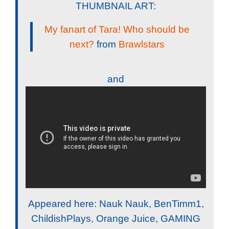
THUMBNAIL ART:
My fanart of Tara! Who should be
next?
from
Brawlstars
and
Appeared here: Nauk Nauk, BenTimm1,
ChildishPlays, Orange Juice, GAMING