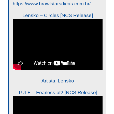
https://www.brawlstarsdicas.com.br/
Lensko – Circles [NCS Release]
Artista: Lensko
TULE – Fearless pt2 [NCS Release]