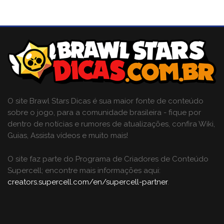
O site Brawl Stars Dicas é sua maior fonte de conteúdo
sobre o jogo, para a comunidade brasileira - fique por
dentro de notícias e rumores de atualizações, confira Wiki,
Guias, Assista vídeos e muito mais!
O site faz parte do Programa de Criadores de Conteúdo
Supercell; encontre mais informações aqui:
creators.supercell.com/en/supercell-partner
.