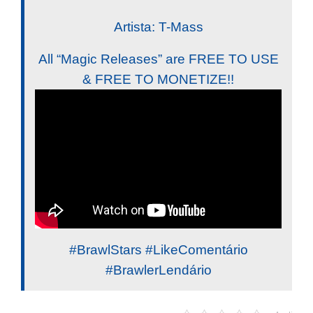
Artista: T-Mass
All “Magic Releases” are FREE TO USE
& FREE TO MONETIZE!!
#BrawlStars #LikeComentário
#BrawlerLendário