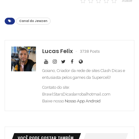
Avalie
Canal do Jewzen
Lucas Felix
3738 Posts
Goiano, Criador da rede de sites Clash Dicas e
entusiasta pelos games da Supercell!
Contato do site:
BrawlStarsDicas[arroba]hotmail.com
Baixe nosso
Nosso App Android
VOCÊ PODE GOSTAR TAMBÉM