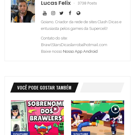
Lucas Felix
3738 Posts
Goiano, Criador da rede de sites Clash Dicas e
entusiasta pelos games da Supercell!
Contato do site:
BrawlStarsDicas[arroba]hotmail.com
Baixe nosso
Nosso App Android
VOCÊ PODE GOSTAR TAMBÉM
YOUTUBE
YOUTUBE