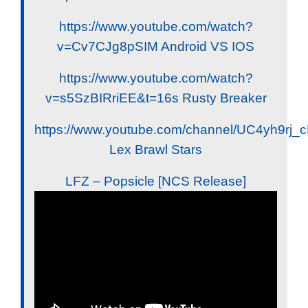
https://www.youtube.com/watch?
v=Cv7CJg8pSIM Android VS IOS
https://www.youtube.com/watch?
v=s5SzBIRriEE&t=16s Rusty Breaker
https://www.youtube.com/channel/UC4yh9rj
Lex Brawl Stars
LFZ – Popsicle [NCS Release]