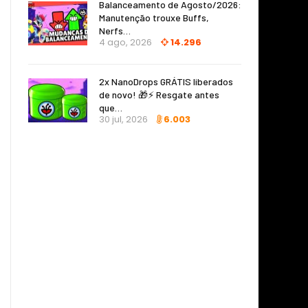
Balanceamento de Agosto/2026:
Manutenção trouxe Buffs,
Nerfs…
4 ago, 2026
14.296
2x NanoDrops GRÁTIS liberados
de novo! 🎁⚡ Resgate antes
que…
30 jul, 2026
6.003