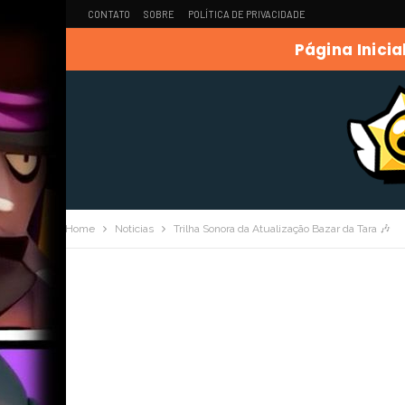
CONTATO
SOBRE
POLÍTICA DE PRIVACIDADE
Página Inicia
Home
Noticias
Trilha Sonora da Atualização Bazar da Tara 🎶