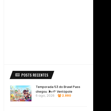
POSTS RECENTES
Temporada 53 do Brawl Pass
chegou: 🌬️🌱 Ventópole
6 ago, 2026
2.880