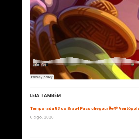
LEIA TAMBÉM
Temporada 53 do Brawl Pass chegou: 🌬️🌱 Ventópol
6 ago, 2026