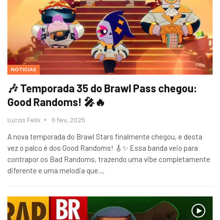
NOTICIAS
🎶 Temporada 35 do Brawl Pass chegou:
Good Randoms! 🎤🔥
Lucas Felix
6 fev, 2025
A nova temporada do Brawl Stars finalmente chegou, e desta
vez o palco é dos Good Randoms! 🎸✨ Essa banda veio para
contrapor os Bad Randoms, trazendo uma vibe completamente
diferente e uma melodia que…