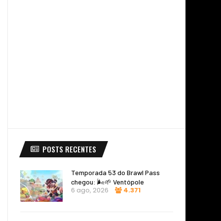
POSTS RECENTES
Temporada 53 do Brawl Pass
chegou: 🌬️🌱 Ventópole
6 ago, 2026
4.371