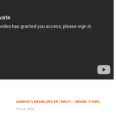
GANHOU 5 BRAWLERS EM 1 BAU!!! – BRAWL STARS
10 out, 2019