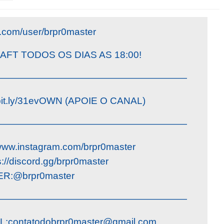
.com/user/brpr0master
FT TODOS OS DIAS AS 18:00!
————————————————————
bit.ly/31evOWN (APOIE O CANAL)
————————————————————
ww.instagram.com/brpr0master
//discord.gg/brpr0master
R:@brpr0master
————————————————————
L:
contatodobrpr0master@gmail.com