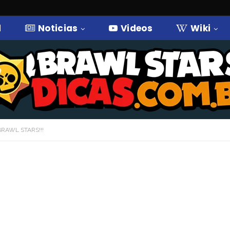
l
Noticias
Videos
Wiki
RAWL STARS!!!