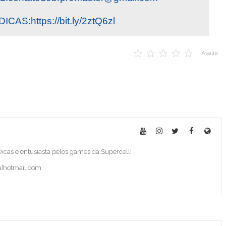
AS:https://bit.ly/2ztQ6zl
Avalie
 Dicas e entusiasta pelos games da Supercell!
ba]hotmail.com