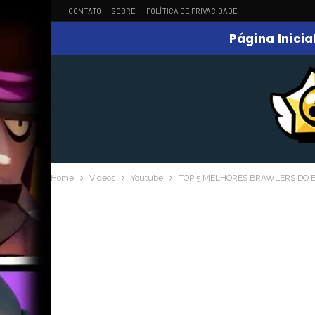
CONTATO
SOBRE
POLÍTICA DE PRIVACIDADE
Página Inicia
Home
Videos
Youtube
TOP 5 MELHORES BRAWLERS DO B