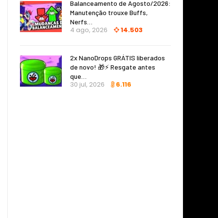
Balanceamento de Agosto/2026:
Manutenção trouxe Buffs,
Nerfs…
4 ago, 2026
14.503
2x NanoDrops GRÁTIS liberados
de novo! 🎁⚡ Resgate antes
que…
30 jul, 2026
6.116