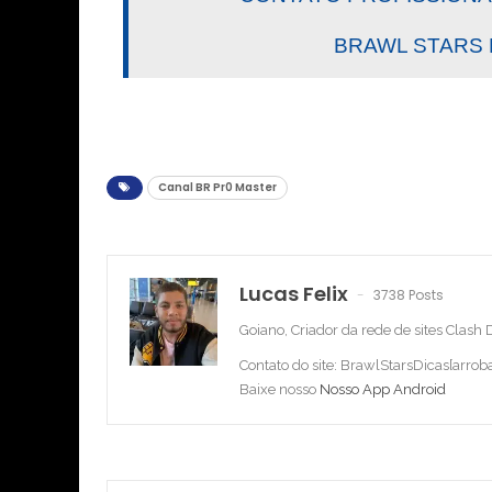
BRAWL STARS DIC
Canal BR Pr0 Master
Lucas Felix
3738 Posts
Goiano, Criador da rede de sites Clash
Contato do site: BrawlStarsDicas[arro
Baixe nosso
Nosso App Android