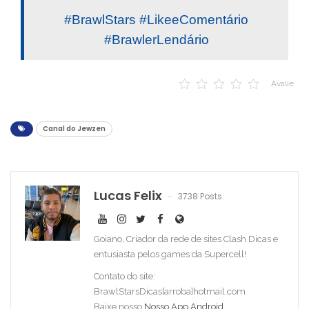
#BrawlStars #LikeeComentário
#BrawlerLendário
Avalie
Canal do Jewzen
Lucas Felix
3738 Posts
Goiano, Criador da rede de sites Clash Dicas e
entusiasta pelos games da Supercell!
Contato do site:
BrawlStarsDicas[arroba]hotmail.com
Baixe nosso
Nosso App Android