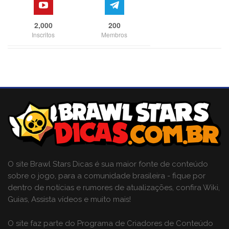
2,000
200
Inscritos
Membros
O site Brawl Stars Dicas é sua maior fonte de conteúdo
sobre o jogo, para a comunidade brasileira - fique por
dentro de notícias e rumores de atualizações, confira Wiki,
Guias, Assista vídeos e muito mais!
O site faz parte do Programa de Criadores de Conteúdo