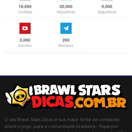
16,000
20,000
5,000
Curtidas
Seguidores
Seguidores
2,000
200
Inscritos
Membros
O site Brawl Stars Dicas é sua maior fonte de conteúdo
sobre o jogo, para a comunidade brasileira - fique por