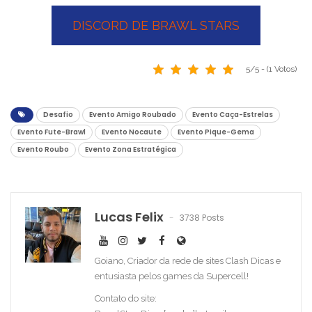
DISCORD DE BRAWL STARS
5/5 - (1 Votos)
Desafio
Evento Amigo Roubado
Evento Caça-Estrelas
Evento Fute-Brawl
Evento Nocaute
Evento Pique-Gema
Evento Roubo
Evento Zona Estratégica
Lucas Felix
3738 Posts
Goiano, Criador da rede de sites Clash Dicas e
entusiasta pelos games da Supercell!
Contato do site: