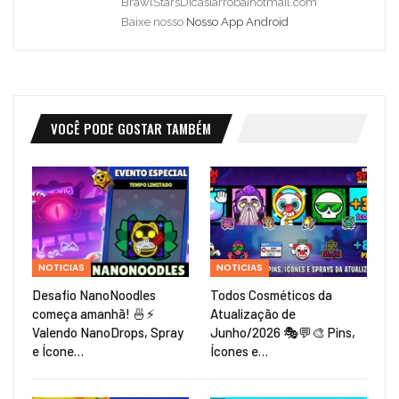
BrawlStarsDicas[arroba]hotmail.com
Baixe nosso
Nosso App Android
VOCÊ PODE GOSTAR TAMBÉM
NOTICIAS
NOTICIAS
Desafio NanoNoodles
Todos Cosméticos da
começa amanhã! 🍜⚡
Atualização de
Valendo NanoDrops, Spray
Junho/2026 🎭💬🎨 Pins,
e Ícone…
Ícones e…