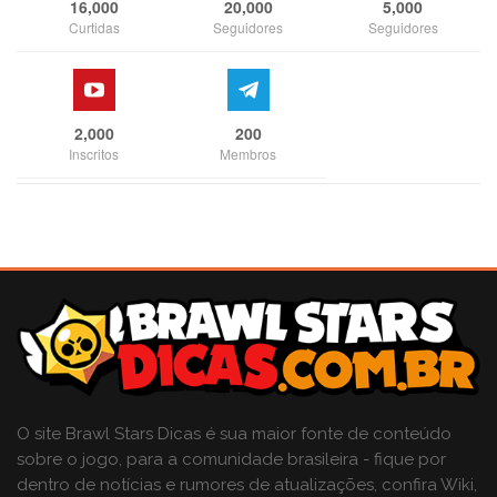
16,000
20,000
5,000
Curtidas
Seguidores
Seguidores
2,000
200
Inscritos
Membros
O site Brawl Stars Dicas é sua maior fonte de conteúdo
sobre o jogo, para a comunidade brasileira - fique por
dentro de notícias e rumores de atualizações, confira Wiki,