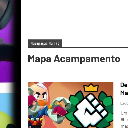
Navegação Na Tag
Mapa Acampamento
De
Ma
Luca
Um 
6hr
map