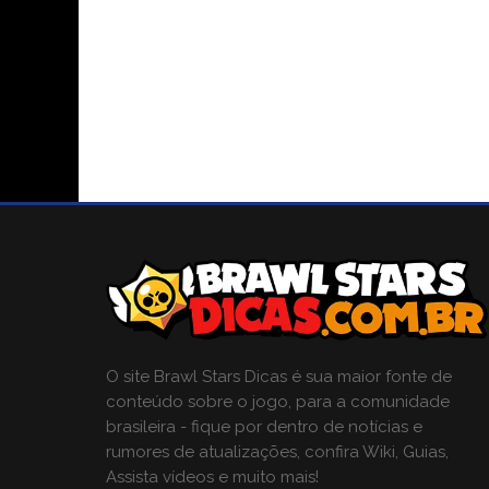
O site Brawl Stars Dicas é sua maior fonte de
conteúdo sobre o jogo, para a comunidade
brasileira - fique por dentro de notícias e
rumores de atualizações, confira Wiki, Guias,
Assista vídeos e muito mais!