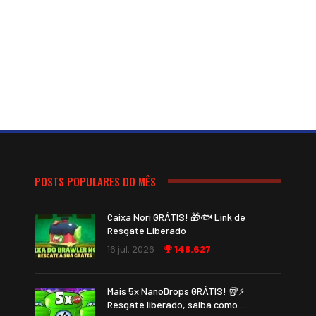
POSTS POPULARES DO MÊS
Caixa Nori GRÁTIS! 🎁🐟 Link de
Resgate Liberado
16 jul, 2026
148.627
Mais 5x NanoDrops GRÁTIS! 🥡⚡
Resgate liberado, saiba como…