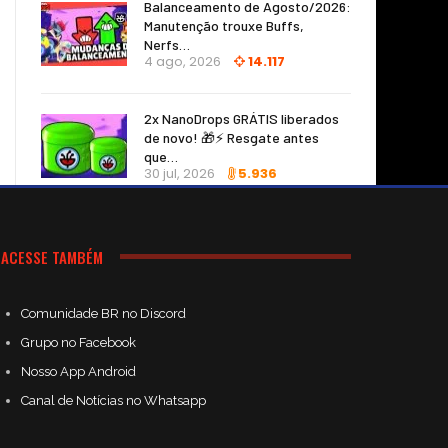
Balanceamento de Agosto/2026:
Manutenção trouxe Buffs,
Nerfs…
4 ago, 2026
14.117
2x NanoDrops GRÁTIS liberados
de novo! 🎁⚡ Resgate antes
que…
30 jul, 2026
5.936
ACESSE TAMBÉM
Comunidade BR no Discord
Grupo no Facebook
Nosso App Android
Canal de Notícias no Whatsapp