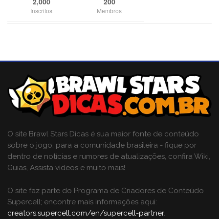
2,000
200
Inscritos
Membros
O site Brawl Stars Dicas é sua maior fonte de conteúdo
sobre o jogo, para a comunidade brasileira - fique por
dentro de notícias e rumores de atualizações, confira Wiki,
Guias, Assista vídeos e muito mais!
O site faz parte do Programa de Criadores de Conteúdo
Supercell; encontre mais informações aqui:
creators.supercell.com/en/supercell-partner
.