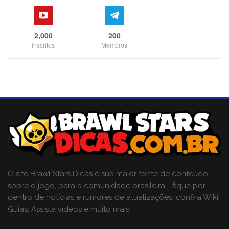
2,000
200
Inscritos
Membros
O site Brawl Stars Dicas é sua maior fonte de conteúdo
sobre o jogo, para a comunidade brasileira - fique por
dentro de notícias e rumores de atualizações, confira Wiki,
Guias, Assista vídeos e muito mais!