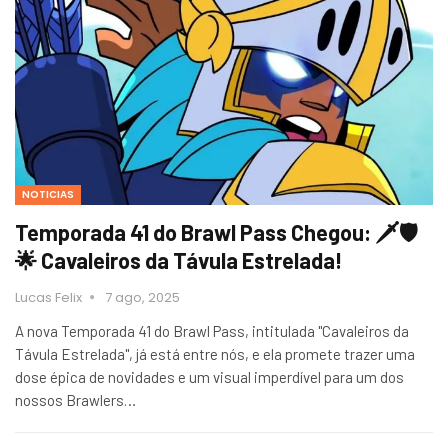
NOTICIAS
Temporada 41 do Brawl Pass Chegou: 🗡️🛡️
🌟 Cavaleiros da Távula Estrelada!
Lucas Felix
7 ago, 2025
A nova Temporada 41 do Brawl Pass, intitulada "Cavaleiros da
Távula Estrelada", já está entre nós, e ela promete trazer uma
dose épica de novidades e um visual imperdível para um dos
nossos Brawlers…