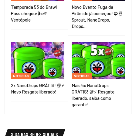
Temporada 53 do Brawl
Novo Evento Fuga da
Pass chegou: 🌬️🌱
Pirâmide já começou! 🧩🍜
Ventópole
Sprout, NanoDrops,
Drops…
NOTICIAS
NOTICIAS
2x NanoDrops GRÁTIS! 🥡⚡
Mais 5x NanoDrops
Novo Resgate liberado!
GRÁTIS! 🥡⚡ Resgate
liberado, saiba como
garantir!
SIGA NAS REDES SOCIAIS