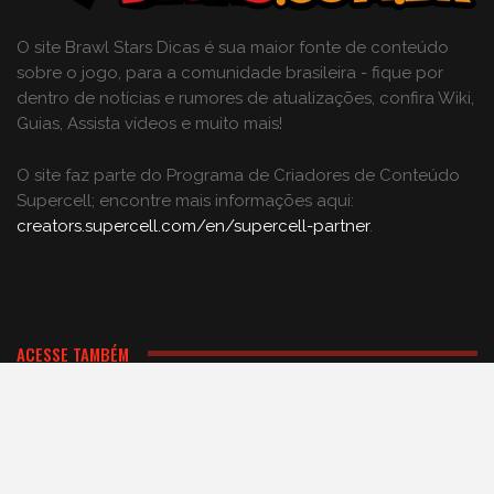
O site Brawl Stars Dicas é sua maior fonte de conteúdo
sobre o jogo, para a comunidade brasileira - fique por
dentro de notícias e rumores de atualizações, confira Wiki,
Guias, Assista vídeos e muito mais!
O site faz parte do Programa de Criadores de Conteúdo
Supercell; encontre mais informações aqui:
creators.supercell.com/en/supercell-partner
.
ACESSE TAMBÉM
Comunidade BR no Discord
Grupo no Facebook
Nosso App Android