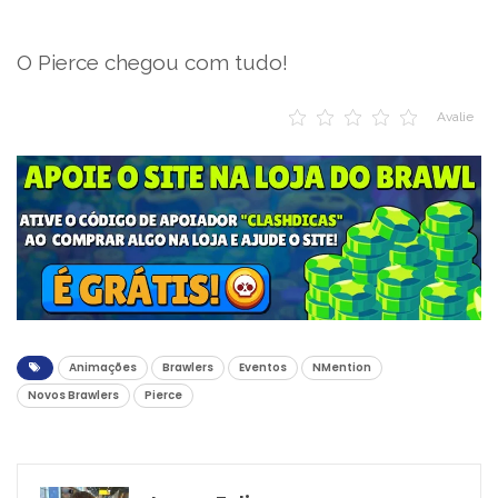
O Pierce chegou com tudo!
Avalie
Animações
Brawlers
Eventos
NMention
Novos Brawlers
Pierce