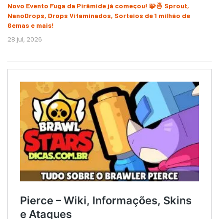
Novo Evento Fuga da Pirâmide já começou! 🧩🍜 Sprout,
NanoDrops, Drops Vitaminados, Sorteios de 1 milhão de
Gemas e mais!
28 jul, 2026