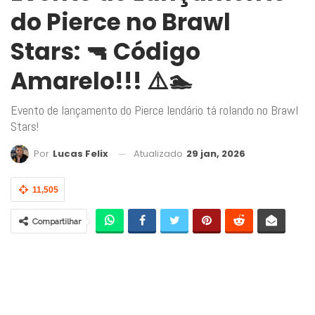
do Pierce no Brawl
Stars: 🔫 Código
Amarelo!!! ⚠️🏊
Evento de lançamento do Pierce lendário tá rolando no Brawl
Stars!
Atualizado
29 jan, 2026
Por
Lucas Felix
11,505
Compartilhar