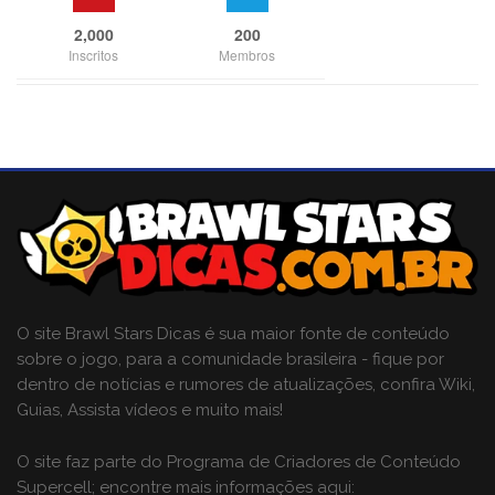
2,000
200
Inscritos
Membros
O site Brawl Stars Dicas é sua maior fonte de conteúdo
sobre o jogo, para a comunidade brasileira - fique por
dentro de notícias e rumores de atualizações, confira Wiki,
Guias, Assista vídeos e muito mais!
O site faz parte do Programa de Criadores de Conteúdo
Supercell; encontre mais informações aqui: