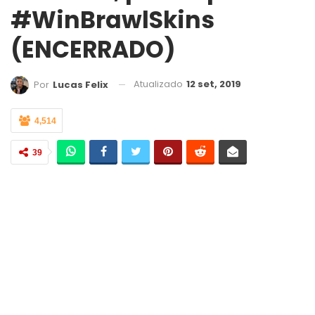
#WinBrawlSkins
(ENCERRADO)
Atualizado
12 set, 2019
Por
Lucas Felix
4,514
39