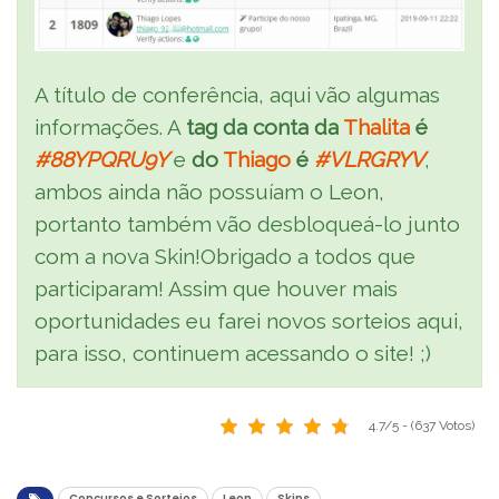
A título de conferência, aqui vão algumas
informações. A
tag da conta da
Thalita
é
#88YPQRU9Y
e
do
Thiago
é
#VLRGRYV
,
ambos ainda não possuíam o Leon,
portanto também vão desbloqueá-lo junto
com a nova Skin!Obrigado a todos que
participaram! Assim que houver mais
oportunidades eu farei novos sorteios aqui,
para isso, continuem acessando o site! ;)
4.7/5 - (637 Votos)
Concursos e Sorteios
Leon
Skins