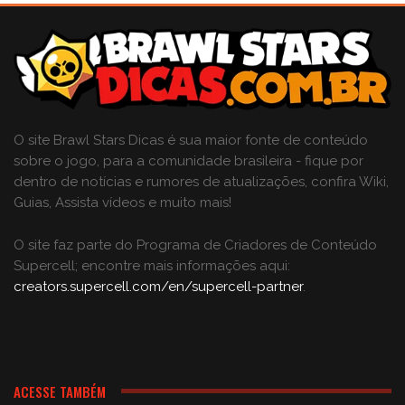
O site Brawl Stars Dicas é sua maior fonte de conteúdo
sobre o jogo, para a comunidade brasileira - fique por
dentro de notícias e rumores de atualizações, confira Wiki,
Guias, Assista vídeos e muito mais!
O site faz parte do Programa de Criadores de Conteúdo
Supercell; encontre mais informações aqui:
creators.supercell.com/en/supercell-partner
.
ACESSE TAMBÉM