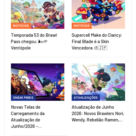
NOTICIAS
NOTICIAS
Temporada 53 do Brawl
Supercell Make do Clancy:
Pass chegou: 🌬️🌱
Final Blade é a Skin
Ventópole
Vencedora 🎨🇯🇵
SNEAK PEEKS
ATUALIZAÇÕES
Novas Telas de
Atualização de Junho
Carregamento da
2026: Novos Brawlers Nori,
Atualização de
Wendy, Rebelião Ramen,…
Junho/2026 –…