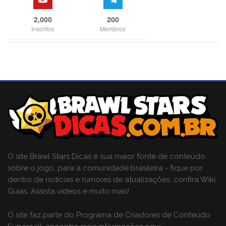
2,000
200
Inscritos
Membros
O site Brawl Stars Dicas é sua maior fonte de conteúdo
sobre o jogo, para a comunidade brasileira - fique por
dentro de notícias e rumores de atualizações, confira Wiki,
Guias, Assista vídeos e muito mais!
O site faz parte do Programa de Criadores de Conteúdo