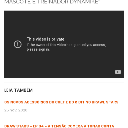
MASCOTE E TREINADOR DYNAMIKE”
LEIA TAMBÉM
OS NOVOS ACESSÓRIOS DO COLT E DO 8 BIT NO BRAWL STARS
25 nov, 2020
DRAW STARS – EP 04 – A TENSÃO COMEÇA A TOMAR CONTA