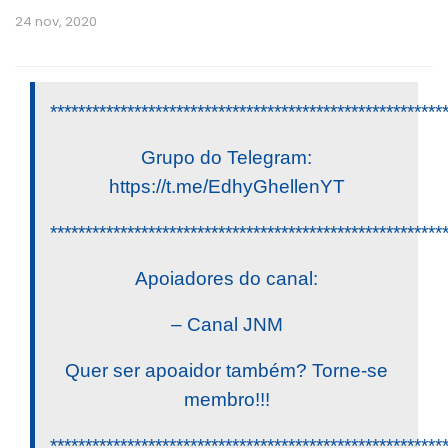
24 nov, 2020
********************************************************
Grupo do Telegram:
https://t.me/EdhyGhellenYT
********************************************************
Apoiadores do canal:
– Canal JNM
Quer ser apoaidor também? Torne-se
membro!!!
********************************************************