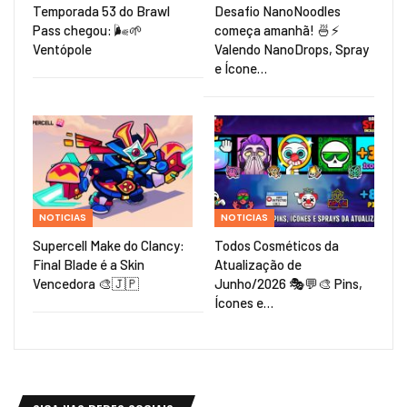
Temporada 53 do Brawl
Desafio NanoNoodles
Pass chegou: 🌬️🌱
começa amanhã! 🍜⚡
Ventópole
Valendo NanoDrops, Spray
e Ícone…
NOTICIAS
NOTICIAS
Supercell Make do Clancy:
Todos Cosméticos da
Final Blade é a Skin
Atualização de
Vencedora 🎨🇯🇵
Junho/2026 🎭💬🎨 Pins,
Ícones e…