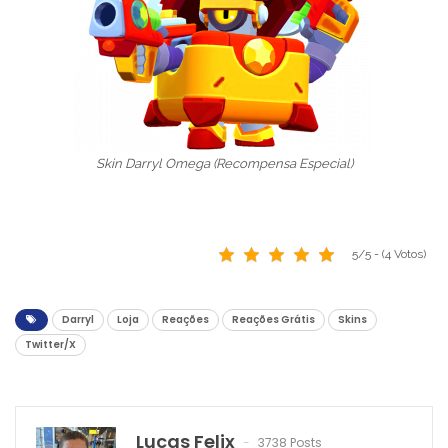
Skin Darryl Omega (Recompensa Especial)
5/5 - (4 Votos)
Darryl
Loja
Reações
Reações Grátis
Skins
Twitter/X
Lucas Felix
3738 Posts