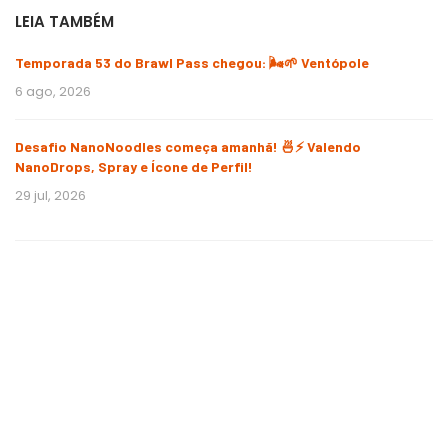
LEIA TAMBÉM
Temporada 53 do Brawl Pass chegou: 🌬️🌱 Ventópole
6 ago, 2026
Desafio NanoNoodles começa amanhã! 🍜⚡ Valendo
NanoDrops, Spray e Ícone de Perfil!
29 jul, 2026