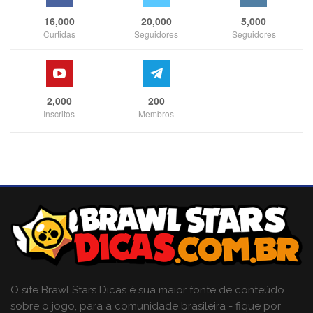
16,000
20,000
5,000
Curtidas
Seguidores
Seguidores
2,000
200
Inscritos
Membros
O site Brawl Stars Dicas é sua maior fonte de conteúdo
sobre o jogo, para a comunidade brasileira - fique por