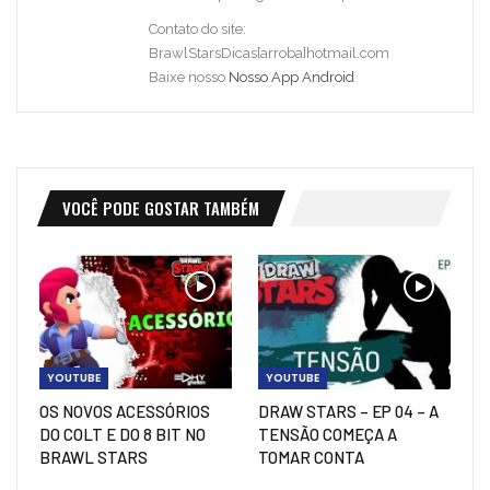
Contato do site:
BrawlStarsDicas[arroba]hotmail.com
Baixe nosso
Nosso App Android
VOCÊ PODE GOSTAR TAMBÉM
YOUTUBE
YOUTUBE
OS NOVOS ACESSÓRIOS
DRAW STARS – EP 04 – A
DO COLT E DO 8 BIT NO
TENSÃO COMEÇA A
BRAWL STARS
TOMAR CONTA