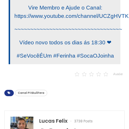
Vire Membro e Ajude o Canal:
https://www.youtube.com/channel/UCZgHV
~~~~~~~~~~~~~~~~~~~~~~~~~~~~~~~~~~
Vídeo novo todos os dias ás 18:30 ❤
#SeVocêÉUm #Ferinha #SocaOJoinha
Avalie
Canal PitBullFera
Lucas Felix
3738 Posts