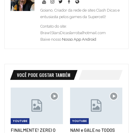
Goiano, Criador da rede de sites Clash Dicas e
entusiasta pelos games da Supercell!
Contato do site:
BrawlStarsDicas[arroba]hotmail.com
Baixe nosso
Nosso App Android
VOCÊ PODE GOSTAR TAMBÉM
YOUTUBE
YOUTUBE
FINALMENTE! ZEREI O
NANI e GALE no TODOS