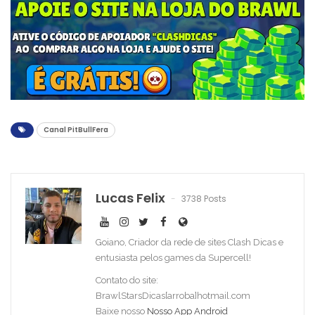
Canal PitBullFera
Lucas Felix
3738 Posts
Goiano, Criador da rede de sites Clash Dicas e
entusiasta pelos games da Supercell!
Contato do site:
BrawlStarsDicas[arroba]hotmail.com
Baixe nosso
Nosso App Android