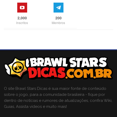
2,000
200
Inscritos
Membros
O site Brawl Stars Dicas é sua maior fonte de conteúdo
sobre o jogo, para a comunidade brasileira - fique por
dentro de notícias e rumores de atualizações, confira Wiki,
Guias, Assista vídeos e muito mais!