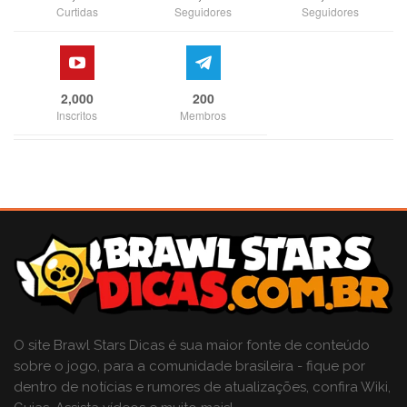
Curtidas
Seguidores
Seguidores
2,000
200
Inscritos
Membros
O site Brawl Stars Dicas é sua maior fonte de conteúdo
sobre o jogo, para a comunidade brasileira - fique por
dentro de notícias e rumores de atualizações, confira Wiki,