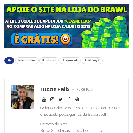
Novidades
Podcast
Supercell
Twitter/X
Lucas Felix
3738 Posts
Goiano, Criador da rede de sites Clash Dicas e
entusiasta pelos games da Supercell!
Contato do site:
BrawlStarsDicas[arroba]hotmail.com