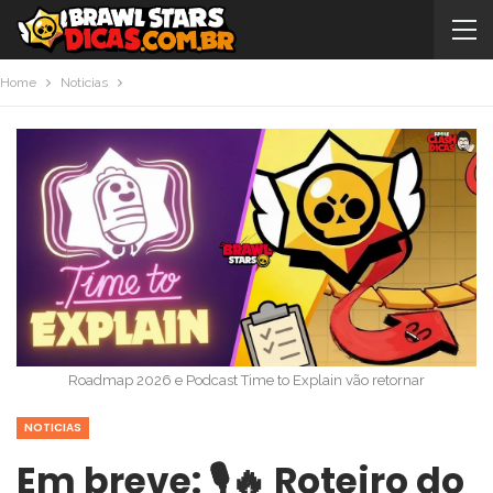
Home
Noticias
Roadmap 2026 e Podcast Time to Explain vão retornar
NOTICIAS
Em breve: 🎙️🔥 Roteiro do