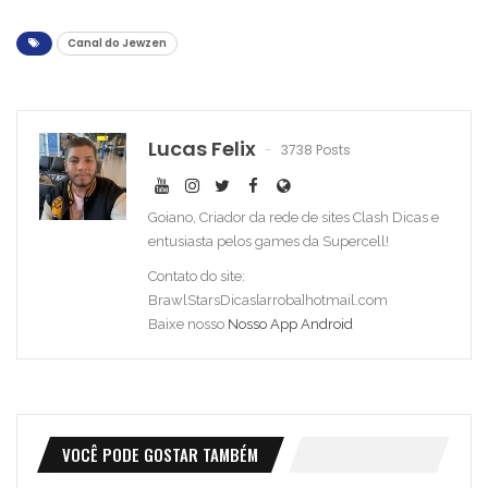
Canal do Jewzen
Lucas Felix
3738 Posts
Goiano, Criador da rede de sites Clash Dicas e
entusiasta pelos games da Supercell!
Contato do site:
BrawlStarsDicas[arroba]hotmail.com
Baixe nosso
Nosso App Android
VOCÊ PODE GOSTAR TAMBÉM