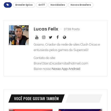
Brawler Epico
Griff
Novidades
Novos Brawlers
Lucas Felix
3738 Posts
Goiano, Criador da rede de sites Clash Dicas e
entusiasta pelos games da Supercell!
Contato do site:
BrawlStarsDicas[arroba]hotmail.com
Baixe nosso
Nosso App Android
VOCÊ PODE GOSTAR TAMBÉM