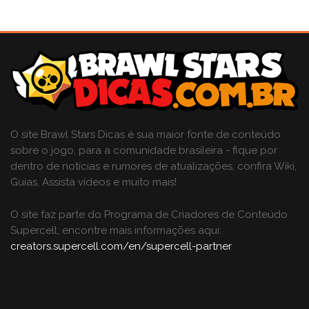
O site Brawl Stars Dicas é sua maior fonte de conteúdo
sobre o jogo, para a comunidade brasileira - fique por
dentro de notícias e rumores de atualizações, confira Wiki,
Guias, Assista vídeos e muito mais!
O site faz parte do Programa de Criadores de Conteúdo
Supercell; encontre mais informações aqui:
creators.supercell.com/en/supercell-partner
.