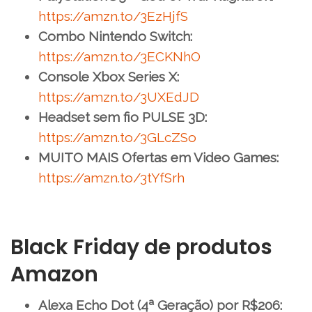
https://amzn.to/3EzHjfS
Combo Nintendo Switch:
https://amzn.to/3ECKNhO
Console Xbox Series X:
https://amzn.to/3UXEdJD
Headset sem fio PULSE 3D:
https://amzn.to/3GLcZSo
MUITO MAIS Ofertas em Video Games:
https://amzn.to/3tYfSrh
Black Friday de produtos
Amazon
Alexa Echo Dot (4ª Geração) por R$206: