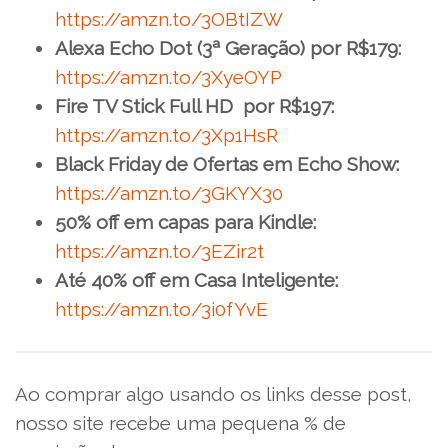
https://amzn.to/3OBtIZW
Alexa Echo Dot (3ª Geração) por R$179:
https://amzn.to/3XyeOYP
Fire TV Stick Full HD por R$197:
https://amzn.to/3Xp1HsR
Black Friday de Ofertas em Echo Show:
https://amzn.to/3GKYX30
50% off em capas para Kindle:
https://amzn.to/3EZir2t
Até 40% off em Casa Inteligente:
https://amzn.to/3i0fYvE
Ao comprar algo usando os links desse post,
nosso site recebe uma pequena % de