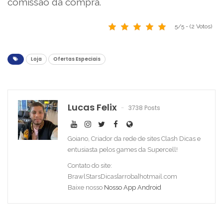
comissão da compra.
5/5 - (2 Votos)
Loja
Ofertas Especiais
Lucas Felix
3738 Posts
Goiano, Criador da rede de sites Clash Dicas e
entusiasta pelos games da Supercell!
Contato do site:
BrawlStarsDicas[arroba]hotmail.com
Baixe nosso
Nosso App Android