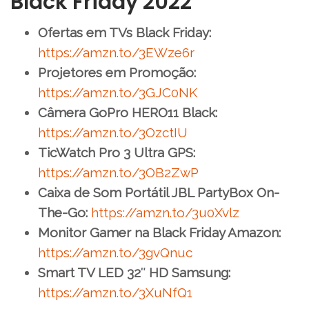
Black Friday 2022
Ofertas em TVs Black Friday:
https://amzn.to/3EWze6r
Projetores em Promoção:
https://amzn.to/3GJC0NK
Câmera GoPro HERO11 Black:
https://amzn.to/3OzctIU
TicWatch Pro 3 Ultra GPS:
https://amzn.to/3OB2ZwP
Caixa de Som Portátil JBL PartyBox On-
The-Go:
https://amzn.to/3u0Xvlz
Monitor Gamer na Black Friday Amazon:
https://amzn.to/3gvQnuc
Smart TV LED 32″ HD Samsung:
https://amzn.to/3XuNfQ1