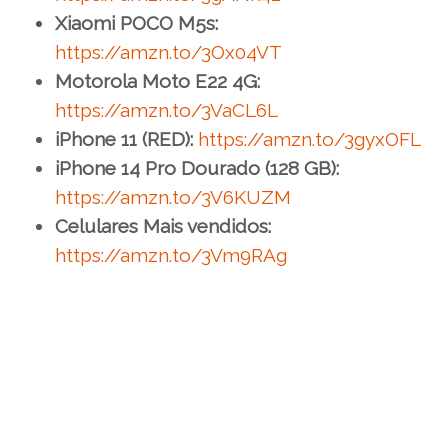
Xiaomi POCO M5s:
https://amzn.to/3Ox04VT
Motorola Moto E22 4G:
https://amzn.to/3VaCL6L
iPhone 11 (RED):
https://amzn.to/3gyxOFL
iPhone 14 Pro Dourado (128 GB):
https://amzn.to/3V6KUZM
Celulares Mais vendidos:
https://amzn.to/3Vm9RAg