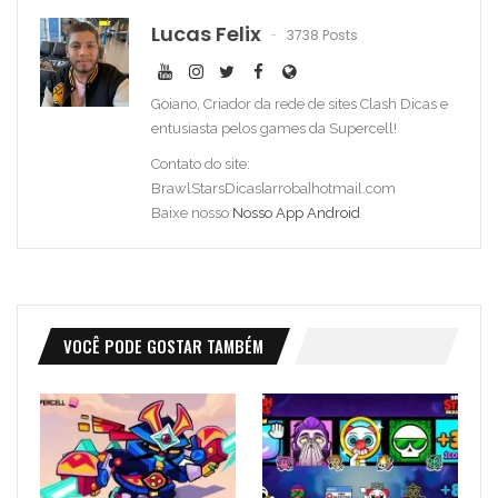
Lucas Felix
3738 Posts
Goiano, Criador da rede de sites Clash Dicas e
entusiasta pelos games da Supercell!
Contato do site:
BrawlStarsDicas[arroba]hotmail.com
Baixe nosso
Nosso App Android
VOCÊ PODE GOSTAR TAMBÉM