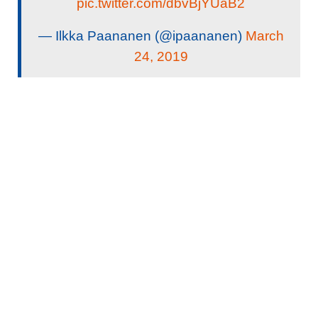
pic.twitter.com/dbvBjYUaB2
— Ilkka Paananen (@ipaananen)
March
24, 2019