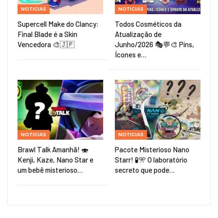
NOTICIAS
NOTICIAS
Supercell Make do Clancy:
Todos Cosméticos da
Final Blade é a Skin
Atualização de
Vencedora 🎨🇯🇵
Junho/2026 🎭💬🎨 Pins,
Ícones e…
NOTICIAS
NOTICIAS
Brawl Talk Amanhã! 🍣
Pacote Misterioso Nano
Kenji, Kaze, Nano Star e
Starr! 🧪🎌 O laboratório
um bebê misterioso…
secreto que pode…