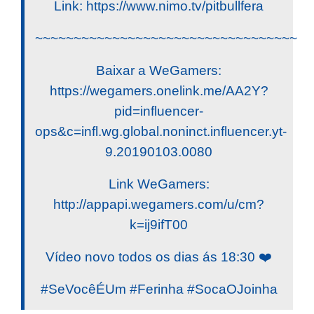
Link: https://www.nimo.tv/pitbullfera
~~~~~~~~~~~~~~~~~~~~~~~~~~~~~~~~~~
Baixar a WeGamers:
https://wegamers.onelink.me/AA2Y?
pid=influencer-
ops&c=infl.wg.global.noninct.influencer.yt-
9.20190103.0080
Link WeGamers:
http://appapi.wegamers.com/u/cm?
k=ij9ifT00
Vídeo novo todos os dias ás 18:30 ❤️
#SeVocêÉUm #Ferinha #SocaOJoinha