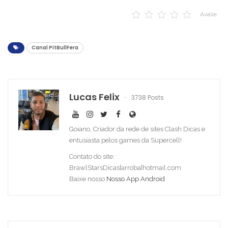
Avalie
Canal PitBullFera
Lucas Felix
3738 Posts
Goiano, Criador da rede de sites Clash Dicas e
entusiasta pelos games da Supercell!
Contato do site:
BrawlStarsDicas[arroba]hotmail.com
Baixe nosso
Nosso App Android