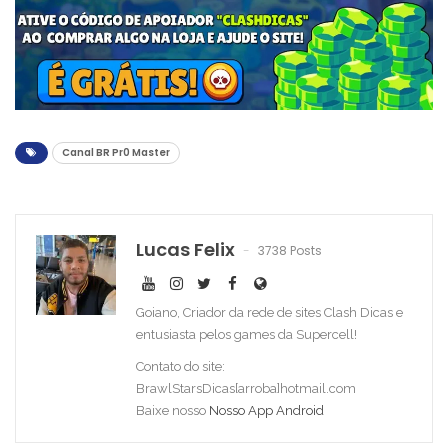
Canal BR Pr0 Master
Lucas Felix
3738 Posts
Goiano, Criador da rede de sites Clash Dicas e
entusiasta pelos games da Supercell!
Contato do site:
BrawlStarsDicas[arroba]hotmail.com
Baixe nosso
Nosso App Android