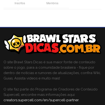
Inscritos
Membros
O site Brawl Stars Dicas é sua maior fonte de conteúdo
sobre o jogo, para a comunidade brasileira - fique por
dentro de notícias e rumores de atualizações, confira Wiki,
Guias, Assista vídeos e muito mais!
O site faz parte do Programa de Criadores de Conteúdo
Supercell; encontre mais informações aqui:
creators.supercell.com/en/supercell-partner
.