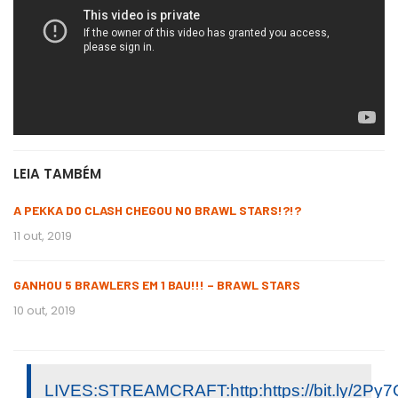
LEIA TAMBÉM
A PEKKA DO CLASH CHEGOU NO BRAWL STARS!?!?
11 out, 2019
GANHOU 5 BRAWLERS EM 1 BAU!!! – BRAWL STARS
10 out, 2019
LIVES:STREAMCRAFT:http:https://bit.ly/2Py7