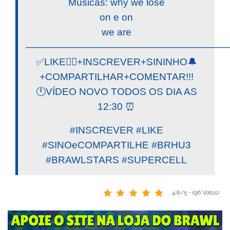
Musicas: why we lose
on e on
we are
————————————————————
✅LIKE👍🏼+INSCREVER+SININHO🔔
+COMPARTILHAR+COMENTAR!!!
🕛VÍDEO NOVO TODOS OS DIA AS
12:30 ⏰
#INSCREVER #LIKE
#SINOeCOMPARTILHE #BRHU3
#BRAWLSTARS #SUPERCELL
4.8/5 - (96 Votos)