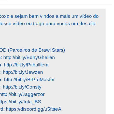
Roxz e sejam bem vindos a mais um vídeo do
Nesse vídeo eu trago para vocês um desafio
Parceiros de Brawl Stars)
http://bit.ly/EdhyGhellen
http://bit.ly/Pitbullfera
http://bit.ly/Jewzen
 http://bit.ly/BrProMaster
http://bit.ly/Consty
ttp://bit.ly/Jaggerzor
tps://bit.ly/Jota_BS
d: https://discord.gg/u5ftseA