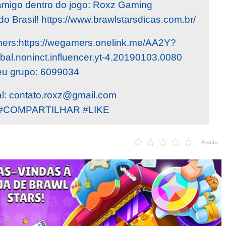
migo dentro do jogo: Roxz Gaming
do Brasil! https://www.brawlstarsdicas.com.br/
rs:https://wegamers.onelink.me/AA2Y?
obal.noninct.influencer.yt-4.20190103.0080
eu grupo: 6099034
l:
contato.roxz@gmail.com
#COMPARTILHAR #LIKE
Avalie