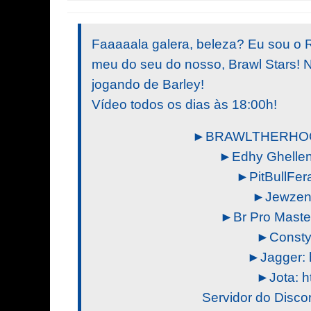
Faaaaala galera, beleza? Eu sou o 
meu do seu do nosso, Brawl Stars! 
jogando de Barley!
Vídeo todos os dias às 18:00h!
►BRAWLTHERHOOD (
►Edhy Ghellen: 
►PitBullFera: 
►Jewzen: 
►Br Pro Master:
►Consty: 
►Jagger: h
►Jota: ht
Servidor do Discor