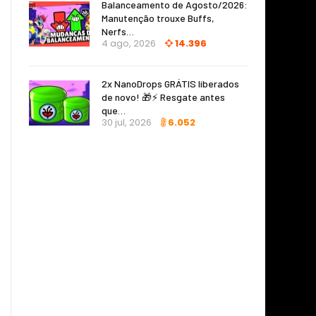
Balanceamento de Agosto/2026:
Manutenção trouxe Buffs,
Nerfs…
4 ago, 2026
14.396
2x NanoDrops GRÁTIS liberados
de novo! 🎁⚡ Resgate antes
que…
30 jul, 2026
6.052