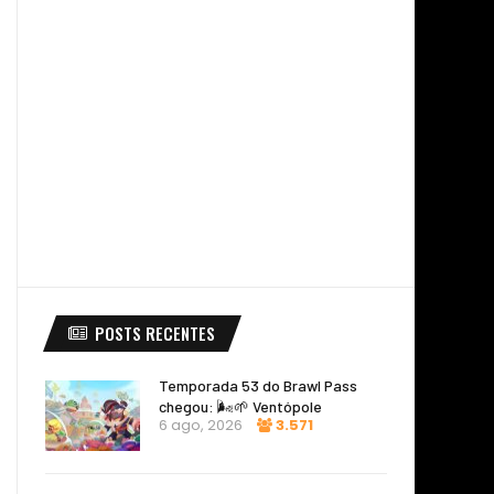
POSTS RECENTES
Temporada 53 do Brawl Pass
chegou: 🌬️🌱 Ventópole
6 ago, 2026
3.571