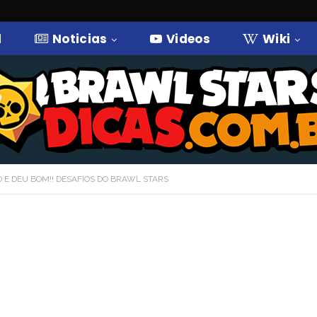
l
Noticias
Videos
Wiki
O E DEU BOM!! DESAFIOS DO BRAWL STARS