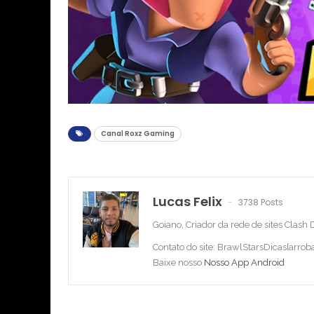
Canal Roxz Gaming
Lucas Felix
3738 Posts
Goiano, Criador da rede de sites Clash
Contato do site: BrawlStarsDicas[arro
Baixe nosso
Nosso App Android