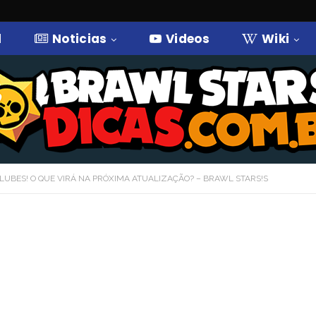
l
Noticias
Videos
Wiki
LUBES! O QUE VIRÁ NA PRÓXIMA ATUALIZAÇÃO? – BRAWL STARS!S