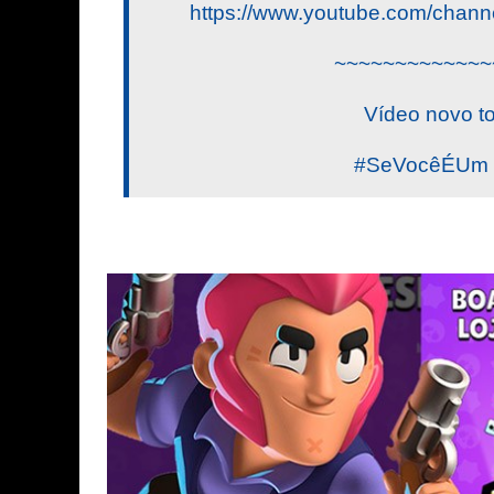
https://www.youtube.com/ch
~~~~~~~~~~~~~
Vídeo novo t
#SeVocêÉUm #