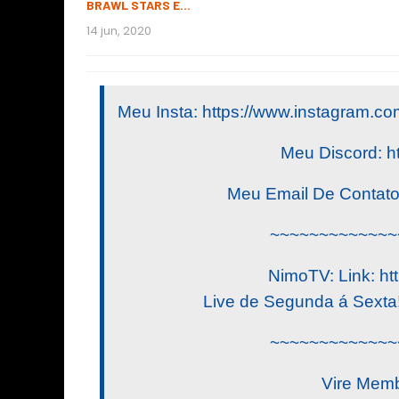
BRAWL STARS E…
14 jun, 2020
Meu Insta: https://www.instagram.com
Meu Discord: h
Meu Email De Contat
~~~~~~~~~~~~~
NimoTV: Link: htt
Live de Segunda á Sexta! 
~~~~~~~~~~~~~
Vire Memb