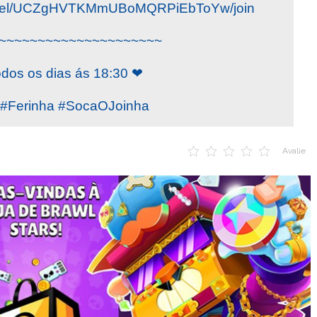
annel/UCZgHVTKMmUBoMQRPiEbToYw/join
~~~~~~~~~~~~~~~~~~~~~
odos os dias ás 18:30 ❤
Ferinha #SocaOJoinha
Avalie