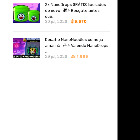
2x NanoDrops GRÁTIS liberados
de novo! 🎁⚡ Resgate antes
que…
30 jul, 2026
5.570
Desafio NanoNoodles começa
amanhã! 🍜⚡ Valendo NanoDrops,
…
29 jul, 2026
1.695