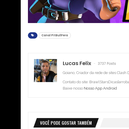
Canal PitBullFera
Lucas Felix
3737 Posts
Goiano, Criador da rede de sites Clash
Contato do site: BrawlStarsDicas[arro
Baixe nosso
Nosso App Android
VOCÊ PODE GOSTAR TAMBÉM