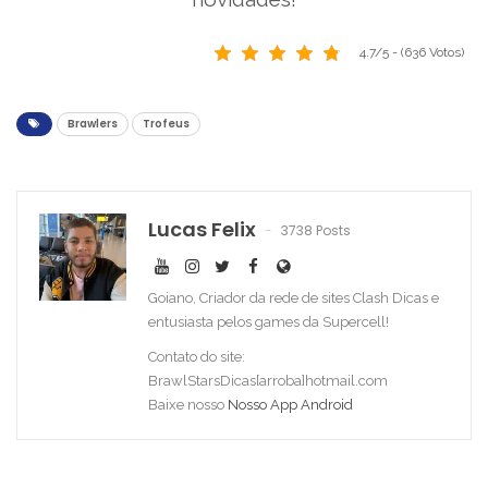
4.7/5 - (636 Votos)
Brawlers
Trofeus
Lucas Felix
3738 Posts
Goiano, Criador da rede de sites Clash Dicas e
entusiasta pelos games da Supercell!
Contato do site:
BrawlStarsDicas[arroba]hotmail.com
Baixe nosso
Nosso App Android