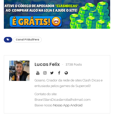
Canal PitBullFera
Lucas Felix
3738 Posts
Goiano, Criador da rede de sites Clash Dicas e
entusiasta pelos games da Supercell!
Contato do site:
BrawlStarsDicas[arroba]hotmail.com
Baixe nosso
Nosso App Android