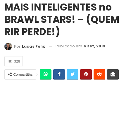
MAIS INTELIGENTES no
BRAWL STARS! – (QUEM
RIR PERDE!)
Publicado em
6 set, 2019
Por
Lucas Felix
328
Compartilhar