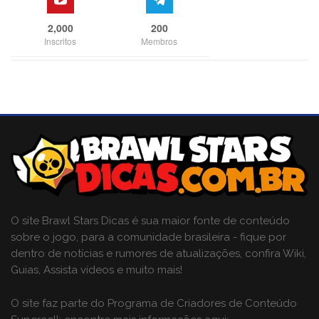
2,000
200
Inscritos
Membros
O site Brawl Stars Dicas é sua maior fonte de conteúdo
sobre o jogo, para a comunidade brasileira - fique por
dentro de notícias e rumores de atualizações, confira Wiki,
Guias, Assista vídeos e muito mais!
O site faz parte do Programa de Criadores de Conteúdo