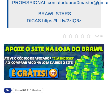
PROFISSIONAL:
contatodobrpr0master@gmai
BRAWL STARS
DICAS:https://bit.ly/2ztQ6zl
Avalie
Canal BR Pr0 Master