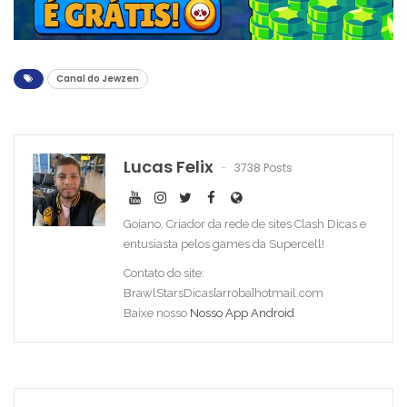
Canal do Jewzen
Lucas Felix
3738 Posts
Goiano, Criador da rede de sites Clash Dicas e
entusiasta pelos games da Supercell!
Contato do site:
BrawlStarsDicas[arroba]hotmail.com
Baixe nosso
Nosso App Android