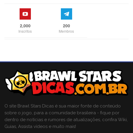
2,000
200
Inscritos
Membros
O site Brawl Stars Dicas é sua maior fonte de conteúdo
sobre o jogo, para a comunidade brasileira - fique por
dentro de notícias e rumores de atualizações, confira Wiki,
Guias, Assista vídeos e muito mais!