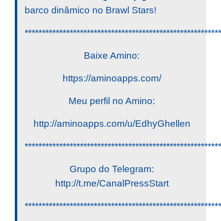
barco dinâmico no Brawl Stars!
********************************************************
Baixe Amino:
https://aminoapps.com/
Meu perfil no Amino:
http://aminoapps.com/u/EdhyGhellen
********************************************************
Grupo do Telegram:
http://t.me/CanalPressStart
********************************************************