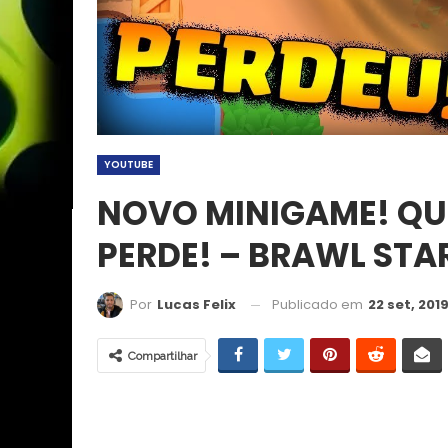
YOUTUBE
NOVO MINIGAME! QU
PERDE! – BRAWL STA
Publicado em
22 set, 201
Por
Lucas Felix
Compartilhar