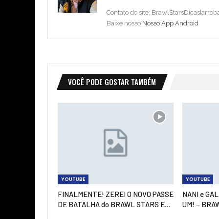
Contato do site: BrawlStarsDicas[arro
Baixe nosso
Nosso App Android
VOCÊ PODE GOSTAR TAMBÉM
YOUTUBE
YOUTUBE
FINALMENTE! ZEREI O NOVO PASSE
NANI e GA
DE BATALHA do BRAWL STARS E…
UM! – BRA