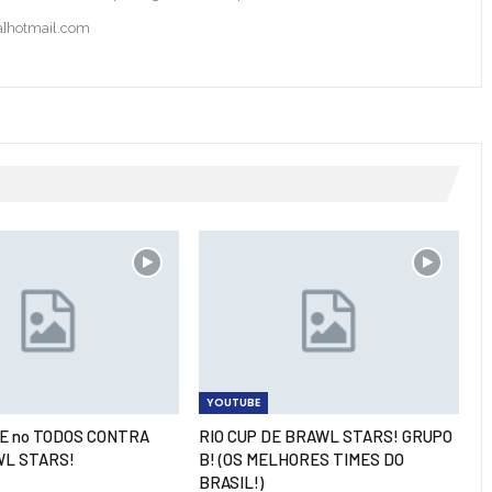
ba]hotmail.com
YOUTUBE
LE no TODOS CONTRA
RIO CUP DE BRAWL STARS! GRUPO
WL STARS!
B! (OS MELHORES TIMES DO
BRASIL!)