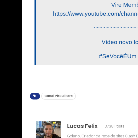
Vire Memb
https://www.youtube.com/ch
~~~~~~~~~~~~~
Vídeo novo t
#SeVocêÉUm #
Canal PitBullFera
Lucas Felix
3738 Posts
Goiano, Criador da rede de sites Clash