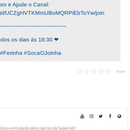
ro e Ajude o Canal:
annel/UCZgHVTKMmUBoMQRPiEbToYw/join
~~~~~~~~~~~~~~~~~~~~~
odos os dias ás 18:30 ❤
Ferinha #SocaOJoinha
Avalie
 Dicas e entusiasta pelos games da Supercell!