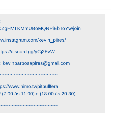
:
l/UCZgHVTKMmUBoMQRPiEbToYw/join
ww.instagram.com/kevin_piires/
ttps://discord.gg/yCj2FvW
o:
kevinbarbosapires@gmail.com
~~~~~~~~~~~~~~~~~~~~~
ps://www.nimo.tv/pitbullfera
(7:00 ás 11:00) e (18:00 ás 20:30).
~~~~~~~~~~~~~~~~~~~~~