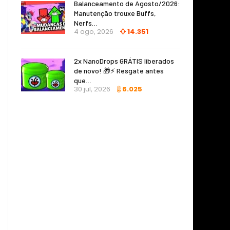
Balanceamento de Agosto/2026:
Manutenção trouxe Buffs,
Nerfs…
4 ago, 2026
14.351
2x NanoDrops GRÁTIS liberados
de novo! 🎁⚡ Resgate antes
que…
30 jul, 2026
6.025