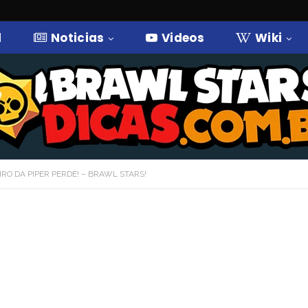
l
Noticias
Videos
Wiki
O DA PIPER PERDE! – BRAWL STARS!