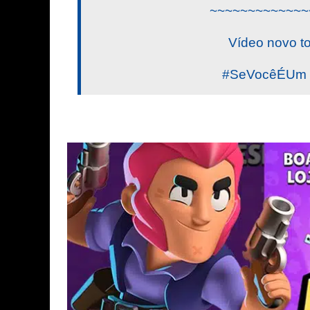
~~~~~~~~~~~~~
Vídeo novo t
#SeVocêÉUm #