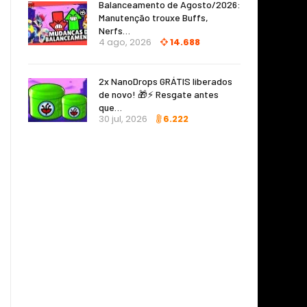
Balanceamento de Agosto/2026:
Manutenção trouxe Buffs,
Nerfs…
4 ago, 2026
14.688
2x NanoDrops GRÁTIS liberados
de novo! 🎁⚡ Resgate antes
que…
30 jul, 2026
6.222