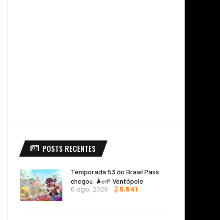
POSTS RECENTES
Temporada 53 do Brawl Pass
chegou: 🌬️🌱 Ventópole
6 ago, 2026
5.541