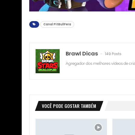
Canal PitBullFera
Brawl Dicas
149 Posts
Agregador dos melhores vídeos de cri
VOCÊ PODE GOSTAR TAMBÉM