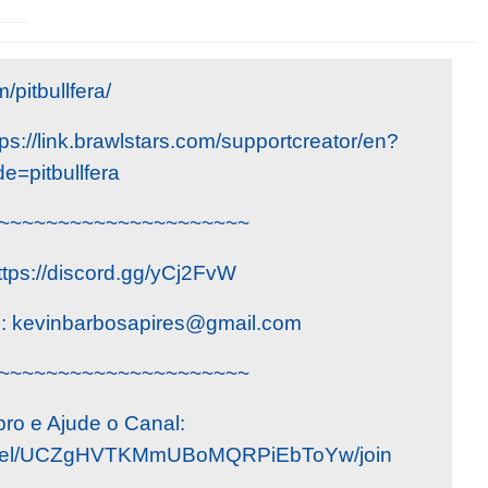
pitbullfera/
s://link.brawlstars.com/supportcreator/en?
e=pitbullfera
~~~~~~~~~~~~~~~~~~~~~
ttps://discord.gg/yCj2FvW
o:
kevinbarbosapires@gmail.com
~~~~~~~~~~~~~~~~~~~~~
ro e Ajude o Canal:
annel/UCZgHVTKMmUBoMQRPiEbToYw/join