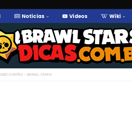
l
Noticias
Videos
Wiki
ROBÔ CHEFÃO! – BRAWL STARS!